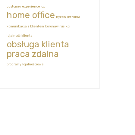
customer experience
cx
home office
hyken
infolinia
komunikacja z klientem
koronawirus
kpi
lojalność klienta
obsługa klienta
praca zdalna
programy lojalnościowe