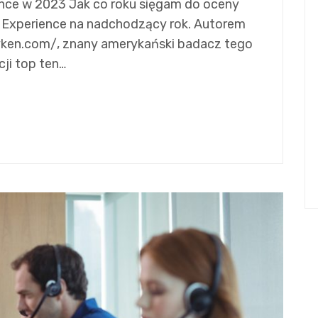
ence w 2023 Jak co roku sięgam do oceny
r Experience na nadchodzący rok. Autorem
hyken.com/, znany amerykański badacz tego
cji top ten…