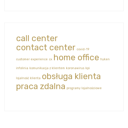
call center
contact center
covid-19
home office
customer experience
cx
hyken
infolinia
komunikacja z klientem
koronawirus
kpi
obsługa klienta
lojalność klienta
praca zdalna
programy lojalnościowe