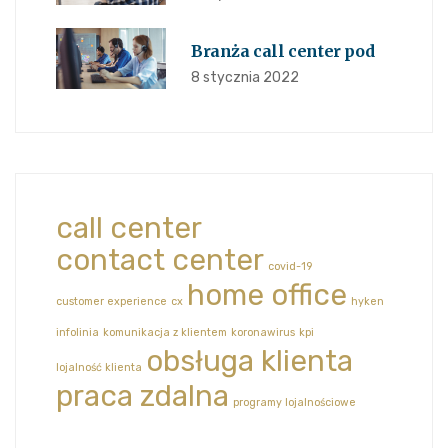
Branża call center pod
8 stycznia 2022
call center
contact center
covid-19
home office
customer experience
cx
hyken
infolinia
komunikacja z klientem
koronawirus
kpi
obsługa klienta
lojalność klienta
praca zdalna
programy lojalnościowe